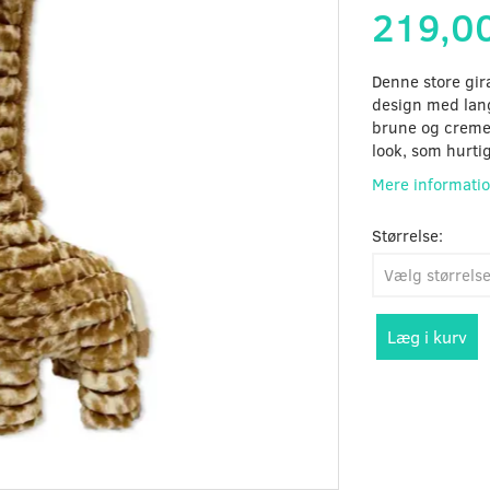
219,0
Denne store gir
design med lang
brune og cremef
look, som hurtig
Mere informati
Størrelse:
Læg i kurv