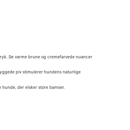
udtryk. De varme brune og cremefarvede nuancer
dbyggede piv stimulerer hundens naturlige
re hunde, der elsker store bamser.