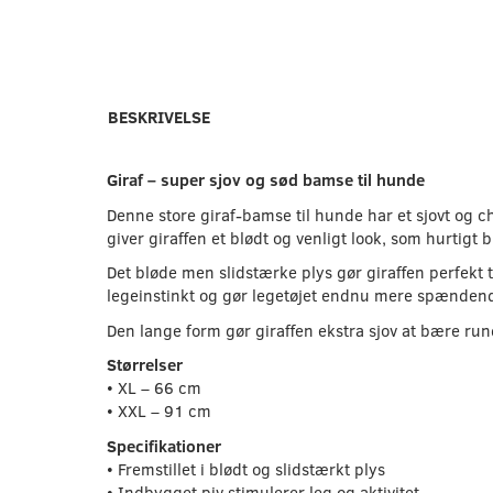
BESKRIVELSE
Giraf – super sjov og sød bamse til hunde
Denne store giraf-bamse til hunde har et sjovt og
giver giraffen et blødt og venligt look, som hurtigt 
Det bløde men slidstærke plys gør giraffen perfekt 
legeinstinkt og gør legetøjet endnu mere spænden
Den lange form gør giraffen ekstra sjov at bære rund
Størrelser
• XL – 66 cm
• XXL – 91 cm
Specifikationer
• Fremstillet i blødt og slidstærkt plys
• Indbygget piv stimulerer leg og aktivitet