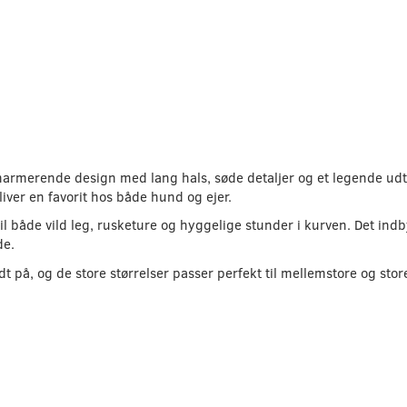
 charmerende design med lang hals, søde detaljer og et legende 
bliver en favorit hos både hund og ejer.
til både vild leg, rusketure og hyggelige stunder i kurven. Det in
de.
t på, og de store størrelser passer perfekt til mellemstore og sto