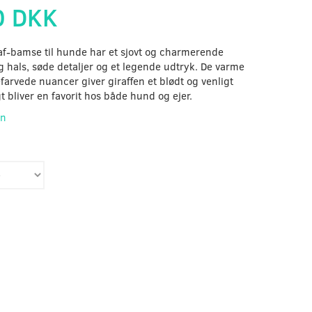
0 DKK
af-bamse til hunde har et sjovt og charmerende
 hals, søde detaljer og et legende udtryk. De varme
arvede nuancer giver giraffen et blødt og venligt
t bliver en favorit hos både hund og ejer.
on