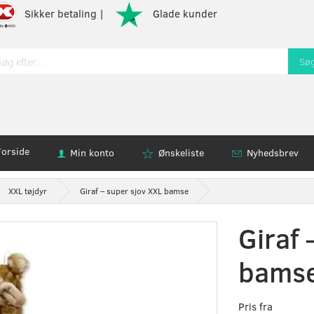
Sikker betaling |
Glade kunder
Sø
Forside
Min konto
Ønskeliste
Nyhedsbrev
XXL tøjdyr
Giraf – super sjov XXL bamse
Giraf 
bams
Pris fra