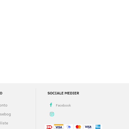
O
SOCIALE MEDIER
onto
ssebog
liste