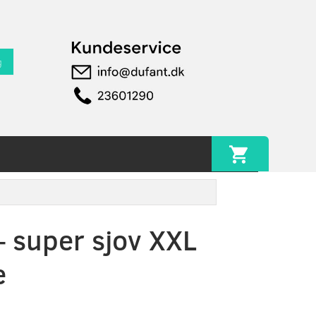
g
– super sjov XXL
e