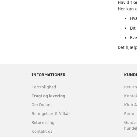
Hav dit
o
Her kan d
Hva
Dit
Eve
Det hjælp
INFORMATIONER
KUND
Fortrolighed
Return
Fragt og levering
Kontak
Om Dufant
Klub A
Betingelser & Vilkår
Ferie
Returnering
Guide 
hundel
Kontakt os