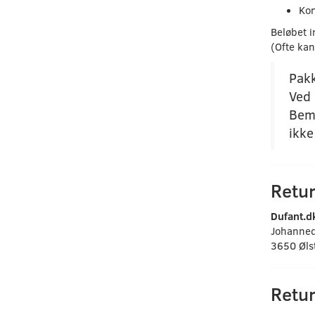
Kon
Beløbet i
(Ofte kan
Pak
Ved
Bemæ
ikke
Retu
Dufant.d
Johanned
3650 Øls
Retu