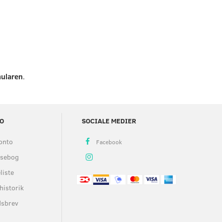
mularen
.
O
SOCIALE MEDIER
onto
ssebog
liste
historik
dsbrev