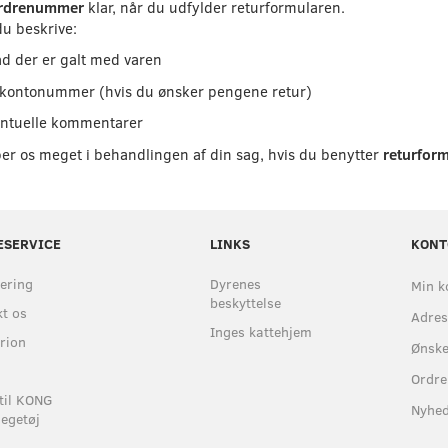
rdrenummer
klar, når du udfylder returformularen.
u beskrive:
d der er galt med varen
 kontonummer (hvis du ønsker pengene retur)
ntuelle kommentarer
er os meget i behandlingen af din sag, hvis du benytter
returfor
ESERVICE
LINKS
KONT
ering
Dyrenes
Min k
beskyttelse
t os
Adre
Inges kattehjem
rion
Ønske
Ordre
til KONG
Nyhe
egetøj