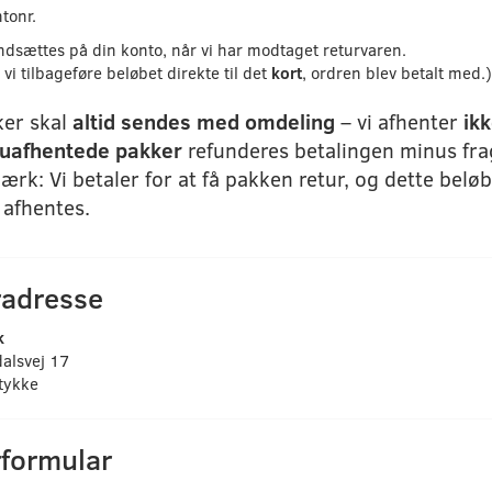
tonr.
ndsættes på din konto, når vi har modtaget returvaren.
 vi tilbageføre beløbet direkte til det
kort
, ordren blev betalt med.)
ker skal
altid sendes med omdeling
– vi afhenter
ik
uafhentede pakker
refunderes betalingen minus fr
rk: Vi betaler for at få pakken retur, og dette belø
 afhentes.
radresse
k
alsvej 17
tykke
rformular