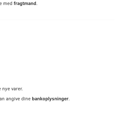
 de med
fragtmand
.
 nye varer.
kan angive dine
bankoplysninger
.