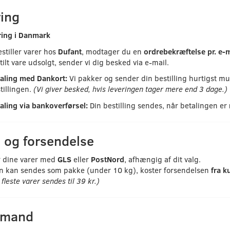
ing
ring i Danmark
stiller varer hos
Dufant
, modtager du en
ordrebekræftelse pr. e-m
tilt vare udsolgt, sender vi dig besked via e-mail.
aling med Dankort:
Vi pakker og sender din bestilling hurtigst mu
tillingen.
(Vi giver besked, hvis leveringen tager mere end 3 dage.)
aling via bankoverførsel:
Din bestilling sendes, når betalingen er
 og forsendelse
r dine varer med
GLS
eller
PostNord
, afhængig af dit valg.
en kan sendes som pakke (under 10 kg), koster forsendelsen
fra k
fleste varer sendes til 39 kr.)
tmand