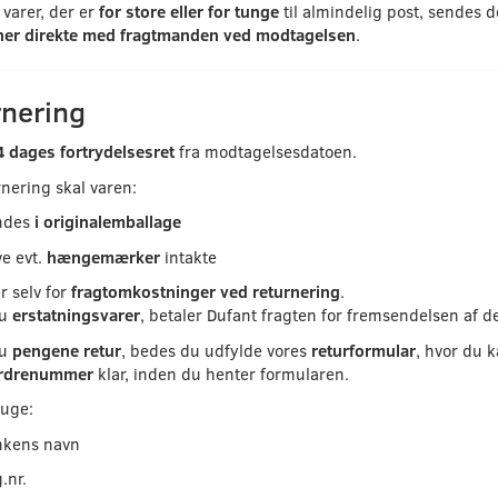
varer, der er
for store eller for tunge
til almindelig post, sendes
ner direkte med fragtmanden ved modtagelsen
.
rnering
 dages fortrydelsesret
fra modtagelsesdatoen.
nering skal varen:
ndes
i originalemballage
e evt.
hængemærker
intakte
r selv for
fragtomkostninger ved returnering
.
du
erstatningsvarer
, betaler Dufant fragten for fremsendelsen af de
du
pengene retur
, bedes du udfylde vores
returformular
, hvor du 
rdrenummer
klar, inden du henter formularen.
ruge:
nkens navn
.nr.