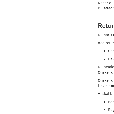
Køber du 
Du
afreg
Retu
Du har
14
Ved retur
Se
Hav
Du betale
Ønsker 
Ønsker 
Hav dit
o
Vi skal b
Ba
Reg