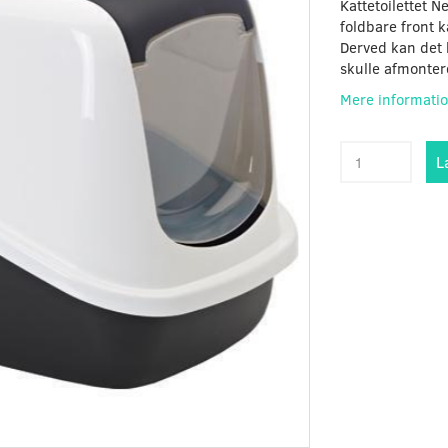
Kattetoilettet N
foldbare front 
Derved kan det 
skulle afmonter
Mere informati
L