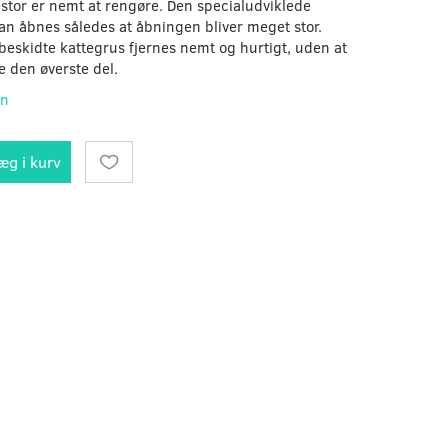
estor er nemt at rengøre. Den specialudviklede
kan åbnes således at åbningen bliver meget stor.
beskidte kattegrus fjernes nemt og hurtigt, uden at
e den øverste del.
on
æg i kurv