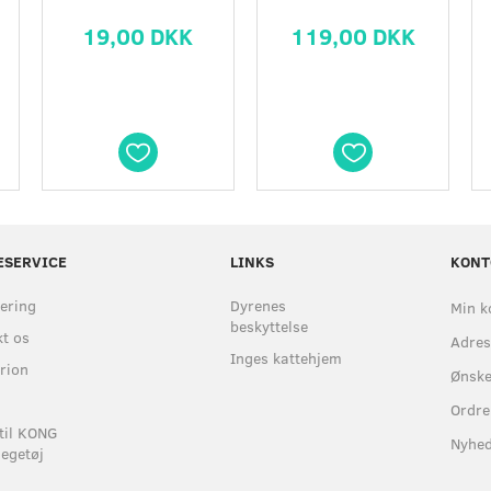
19,00 DKK
119,00 DKK
ESERVICE
LINKS
KONT
ering
Dyrenes
Min k
beskyttelse
t os
Adre
Inges kattehjem
rion
Ønske
Ordre
til KONG
Nyhe
egetøj