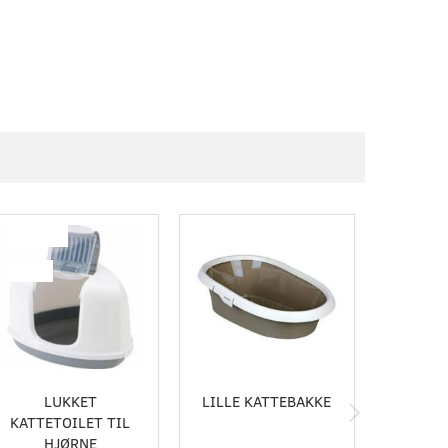
Populær
-20%
LUKKET
LILLE KATTEBAKKE
SAV
KATTETOILET TIL
KAT
HJØRNE