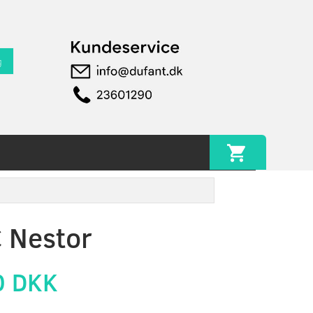
g
 Nestor
0 DKK