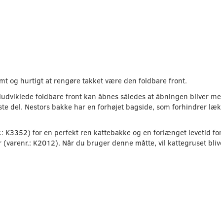
emt og hurtigt at rengøre takket være den foldbare front.
aludviklede foldbare front kan åbnes således at åbningen bliver me
ste del. Nestors bakke har en forhøjet bagside, som forhindrer læ
: K3352) for en perfekt ren kattebakke og en forlænget levetid for
 (varenr.: K2012). Når du bruger denne måtte, vil kattegruset blive