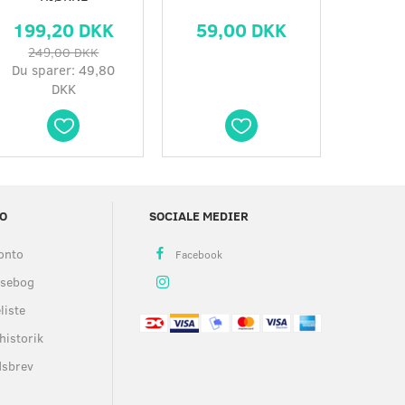
199,20 DKK
59,00 DKK
99,
249,00 DKK
Du sparer:
49,80
DKK
O
SOCIALE MEDIER
onto
ssebog
liste
historik
dsbrev