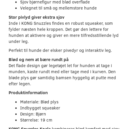
Sjov bjørnefigur med blød overflade
Velegnet til små og mellemstore hunde
Stor pivlyd giver ekstra sjov
Inde i KONG Snuzzles findes en robust squeaker, som
fylder næsten hele kroppen. Det gør den lettere for
hunden at aktivere og giver en mere tilfredsstillende lyd
under leg.
Perfekt til hunde der elsker pivedyr og interaktiv leg.
Blød og nem at bære rundt på
Det flade design gør legetøjet let for hunden at tage i
munden, kaste rundt med eller tage med i kurven. Den
bløde plys gør samtidig bamsen hyggelig at putte med
efter legen.
Produktinformation
Materiale: Blød plys
Indbygget squeaker
Design: Bjørn
Størrelse: 19 cm
KONG Snuzzles Koala
kombinerer blød komfort med sjov