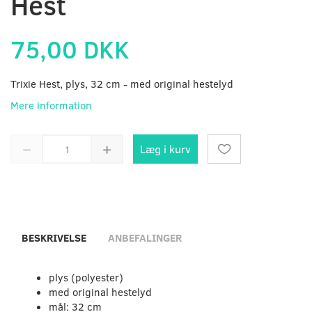
Hest
75,00 DKK
Trixie Hest, plys, 32 cm - med original hestelyd
Mere information
Læg i kurv
BESKRIVELSE
ANBEFALINGER
plys (polyester)
med original hestelyd
mål: 32 cm