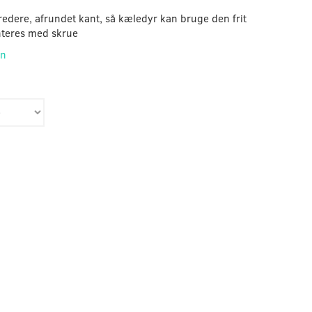
redere, afrundet kant, så kæledyr kan bruge den frit
nteres med skrue
on