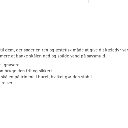
ng til dem, der søger en ren og æstetisk måde at give dit kæledyr va
e mere at banke skålen ned og spilde vand på savsmuld.
le, gnavere
n bruge den frit og sikkert
kålen på trinene i buret, hvilket gør den stabil
 rejser