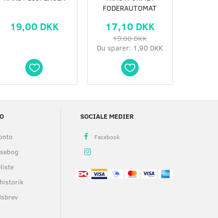
FODERAUTOMAT
19,00 DKK
17,10 DKK
25,
19,00 DKK
Du sparer:
1,90 DKK
O
SOCIALE MEDIER
onto
ssebog
liste
historik
dsbrev