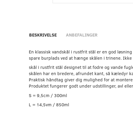
BESKRIVELSE
ANBEFALINGER
En klassisk vandskål i rustfrit stål er en god løsni
spare burplads ved at hænge skålen i trinene. Ikk
skål i rustfrit stål designet til at fodre og vande fug
skålen har en bredere, afrundet kant, så kæledyr ka
Praktisk håndtag giver dig mulighed for at montere s
Produktet fungerer godt under udstillinger, avl eller
S = 9,5cm / 300ml
L = 14,5vm / 850ml