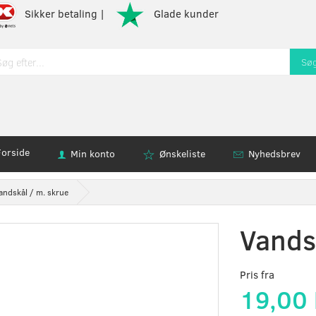
Sikker betaling |
Glade kunder
Sø
Forside
Min konto
Ønskeliste
Nyhedsbrev
andskål / m. skrue
Vands
Pris fra
19,00