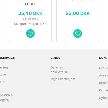
FUGLE
35,10 DKK
55,00 DKK
39,00 DKK
Du sparer:
3,90 DKK
ESERVICE
LINKS
KONT
ering
Dyrenes
Min k
beskyttelse
t os
Adre
Inges kattehjem
rion
Ønske
Ordre
til KONG
Nyhe
egetøj