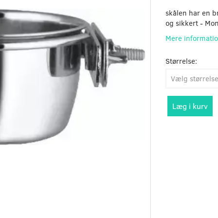
skålen har en b
og sikkert - Mo
Mere informati
Størrelse:
Læg i kurv