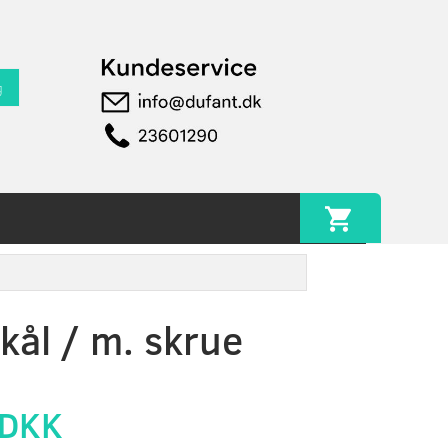
g
kål / m. skrue
 DKK