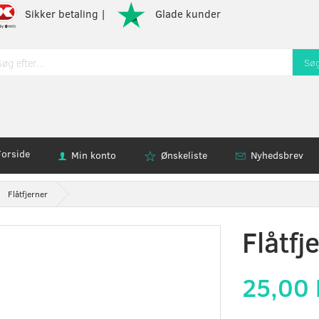
Sikker betaling |
Glade kunder
Sø
Forside
Min konto
Ønskeliste
Nyhedsbrev
Flåtfjerner
Flåtfj
25,00