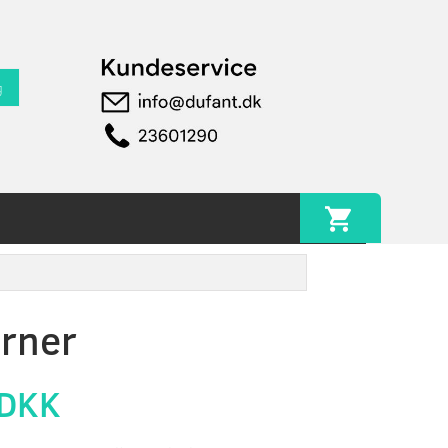
g
erner
 DKK