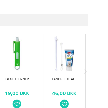
TÆGE FJERNER
TANDPLEJESÆT
FLÅT P
19,00 DKK
46,00 DKK
49,