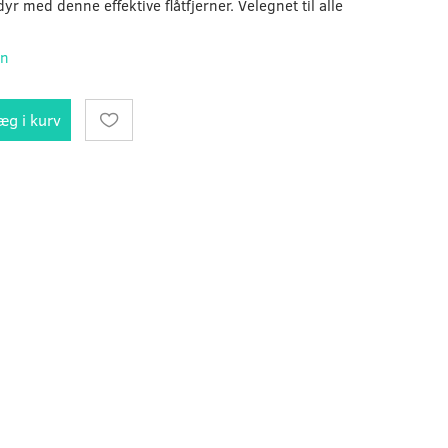
yr med denne effektive flåtfjerner. Velegnet til alle
on
æg i kurv