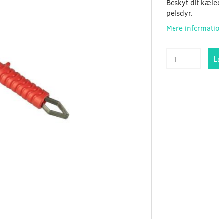
Beskyt dit kæled
pelsdyr.
Mere informati
L