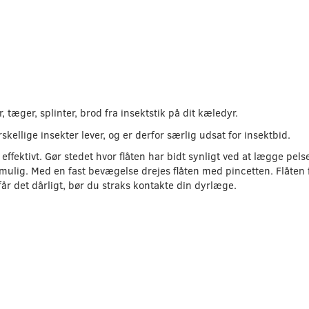
 tæger, splinter, brod fra insektstik på dit kæledyr.
kellige insekter lever, og er derfor særlig udsat for insektbid.
 og effektivt. Gør stedet hvor flåten har bidt synligt ved at lægge 
ulig. Med en fast bevægelse drejes flåten med pincetten. Flåten f
 får det dårligt, bør du straks kontakte din dyrlæge.