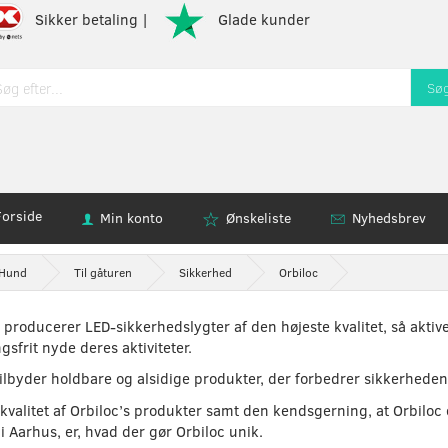
Sikker betaling |
Glade kunder
Sø
Forside
Min konto
Ønskeliste
Nyhedsbrev
Hund
Til gåturen
Sikkerhed
Orbiloc
producerer LED-sikkerhedslygter af den højeste kvalitet, så aktiv
sfrit nyde deres aktiviteter.
ilbyder holdbare og alsidige produkter, der forbedrer sikkerheden 
kvalitet af Orbiloc’s produkter samt den kendsgerning, at Orbiloc
i Aarhus, er, hvad der gør Orbiloc unik.