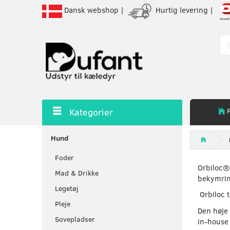
Dansk webshop |
Hurtig levering |
Kategorier
Hund
Foder
Orbiloc® 
Mad & Drikke
bekymring
Legetøj
Orbiloc t
Pleje
Den høje 
Sovepladser
in-house 