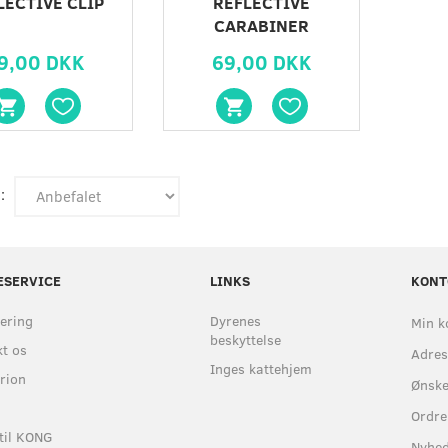
LECTIVE CLIP
REFLECTIVE
CARABINER
9,00 DKK
69,00 DKK
:
ESERVICE
LINKS
KONT
ering
Dyrenes
Min k
beskyttelse
t os
Adre
Inges kattehjem
rion
Ønske
Ordre
til KONG
Nyhe