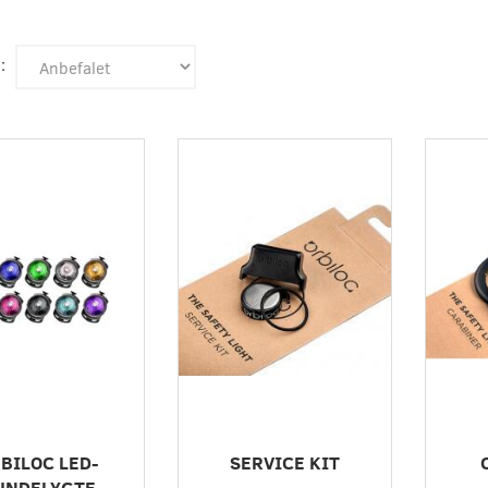
:
r
BILOC LED-
SERVICE KIT
UNDELYGTE