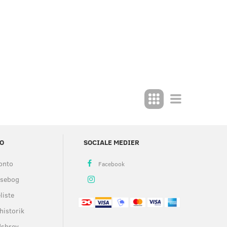
O
SOCIALE MEDIER
onto
ssebog
liste
historik
dsbrev