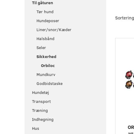
Til gåturen
Tør hund
Sortering
Hundeposer
Liner/snor/Kæder
Halsbånd
Populæ
Seler
Sikkerhed
Orbiloc
Mundkurv
Godbidstaske
Hundetøj
Transport
Træning
Indhegning
OR
Hus
H