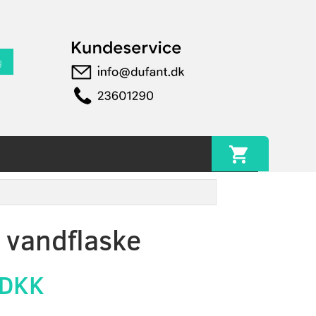
g
 vandflaske
 DKK