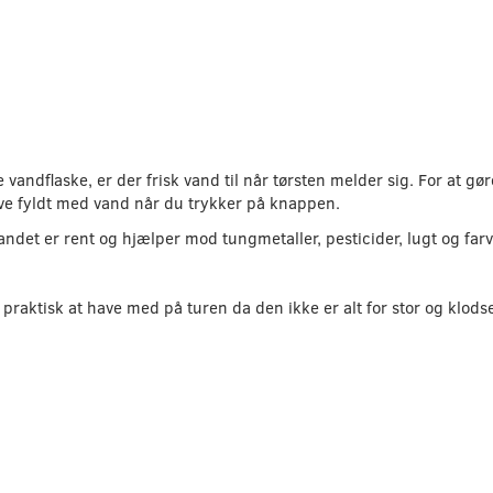
andflaske, er der frisk vand til når tørsten melder sig. For at gør
ive fyldt med vand når du trykker på knappen.
t vandet er rent og hjælper mod tungmetaller, pesticider, lugt og fa
praktisk at have med på turen da den ikke er alt for stor og klods