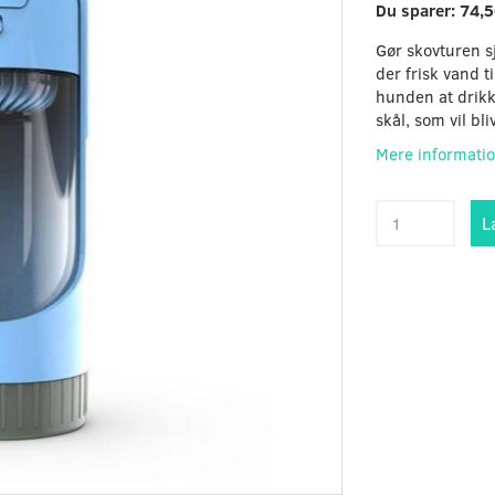
Du sparer:
74,5
Gør skovturen s
der frisk vand ti
hunden at drikk
skål, som vil b
Mere informati
L