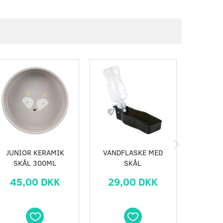
JUNIOR KERAMIK
VANDFLASKE MED
REJ
SKÅL 300ML
SKÅL
45,00 DKK
29,00 DKK
35,