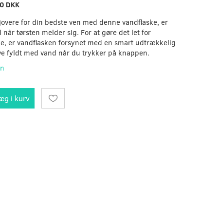
0 DKK
jovere for din bedste ven med denne vandflaske, er
l når tørsten melder sig. For at gøre det let for
e, er vandflasken forsynet med en smart udtrækkelig
live fyldt med vand når du trykker på knappen.
on
æg i kurv