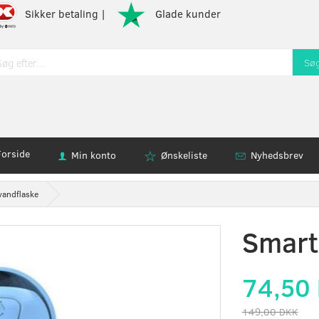
Sikker betaling |
Glade kunder
Sø
Forside
Min konto
Ønskeliste
Nyhedsbrev
vandflaske
Smart
74,50
149,00 DKK