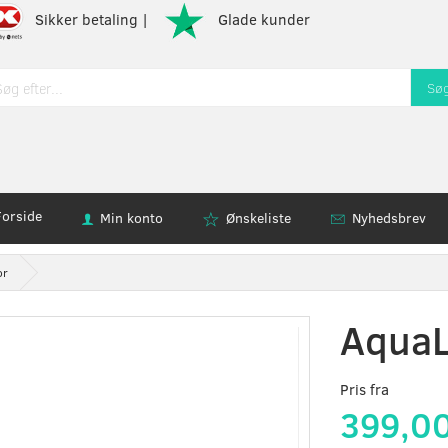
Sikker betaling |
Glade kunder
Sø
Forside
Min konto
Ønskeliste
Nyhedsbrev
or
AquaL
Pris fra
399,0