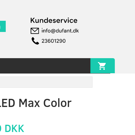
g
ED Max Color
0 DKK