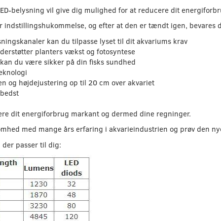
​LED-belysning vil give dig mulighed for at reducere dit energifo
 indstillingshukommelse, og efter at den er tændt igen, bevares d
ningskanaler kan du tilpasse lyset til dit akvariums krav
derstøtter planters vækst og fotosyntese
us kan du være sikker på din fisks sundhed
eknologi
en og højdejustering op til 20 cm over akvariet
 bedst
ere dit energiforbrug markant og dermed dine regninger.
somhed med mange års erfaring i akvarieindustrien og prøv den n
er passer til dig: