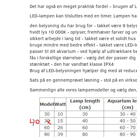
Det har også en meget praktisk fordel – brugen af ​
LED-lampen kan tilsluttes med en timer. Lampen har
den belysning du har brug for - takket være 9 belys
hvidt lys 10 000K - oplyser, fremhæver farver og un
sikkert arbejde i lang tid - takket være et solidt h
bruge mindre med bedre effekt - takket være LED-t
passer til dit akvarium - ved hjælp af udtrækbare b
fås i forskellige størrelser - vælg det der passer dig
stænktæt - den har vandtæt klasse IPX4
Brug af LED-belysningen hjælper dig med at reduc
Sats på en gennemprøvet løsning - stol på en virk
Sammenlign alle vores lampemodeller og vælg den, d