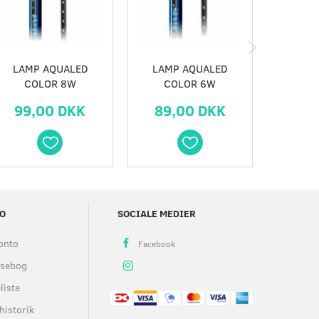
LAMP AQUALED
LAMP AQUALED
LAMP
COLOR 8W
COLOR 6W
CO
99,00 DKK
89,00 DKK
79,
O
SOCIALE MEDIER
onto
ssebog
liste
historik