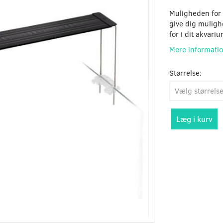
Muligheden for 
give dig muligh
for i dit akvariu
Mere informati
Størrelse:
Læg i kurv