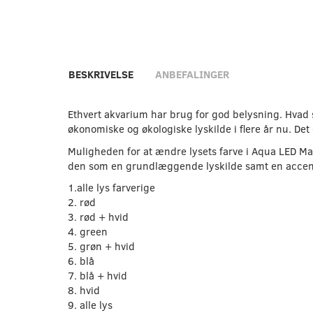
BESKRIVELSE
ANBEFALINGER
Ethvert akvarium har brug for god belysning. Hvad 
økonomiske og økologiske lyskilde i flere år nu. De
Muligheden for at ændre lysets farve i Aqua LED Max
den som en grundlæggende lyskilde samt en accentl
1.alle lys farverige
2. rød
3. rød + hvid
4. green
5. grøn + hvid
6. blå
7. blå + hvid
8. hvid
9. alle lys