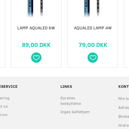
LAMP AQUALED 6W
AQUALED LAMP 4W
89,00 DKK
79,00 DKK
ESERVICE
LINKS
KONT
ering
Dyrenes
Min k
beskyttelse
t os
Adre
Inges kattehjem
rion
Ønske
Ordre