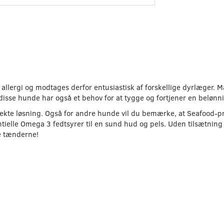
 allergi og modtages derfor entusiastisk af forskellige dyrlæger.
 disse hunde har også et behov for at tygge og fortjener en beløn
fekte løsning. Også for andre hunde vil du bemærke, at Seafood-p
ntielle Omega 3 fedtsyrer til en sund hud og pels. Uden tilsætning
e tænderne!