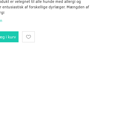
dukt er velegnet til alle hunde med allergi og
entusiastisk af forskellige dyrlæger. Mængden af ​​
rgi
on
æg i kurv