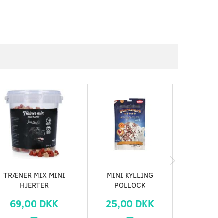
Populær
TRÆNER MIX MINI
MINI KYLLING
DENTA
HJERTER
POLLOCK
69,00 DKK
25,00 DKK
39,