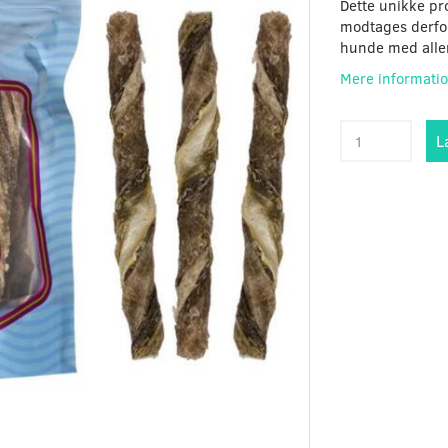
Dette unikke pro
modtages derfor 
hunde med alle
Mere informati
L