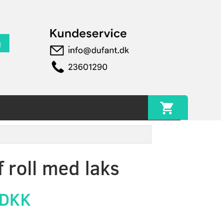
g
 roll med laks
 DKK