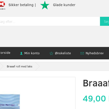
Sikker betaling |
Glade kunder
Sø
Forside
Min konto
Ønskeliste
Nyhedsbrev
Braaaf roll med laks
Braaaf
49,00