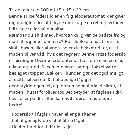
Trixie fodersilo 500 ml 15 x 15 x 22 cm
Denne Trixie fodersilo er en fuglefoderautomat, der giver
dig mulighed for at tilbyde dine fugle enkelt og tørfoder
i din have eller på din altan.
Kæmper du altid med, hvordan du giver de bedste frø og
mad til fuglene i din have? Har du ikke plads til en stor
skål i haven eller altanen, og er du bekymret for, at al
maden bliver våd, hvis det regner? Denne Trixie fodersilo
er løsningen! Denne foderautomat har form som en silo,
aflang og rund. Siloen er nem at hænge takket være
beslaget i toppen. Bakken i bunden gør det også muligt
at sætte siloen op. Det aftagelige låg gør
genopfyldningen let, og formen og materialet sikrer, at
maden i huset forbliver tør. Det betyder, at fuglene i din
have eller på din altan kan nyde deres mad endnu
bedre!
- Fodersilo til fugle i haven eller på altanen
- Let at genopfylde ved at åbne låget
- Holder foret tørt i dårligt vejr