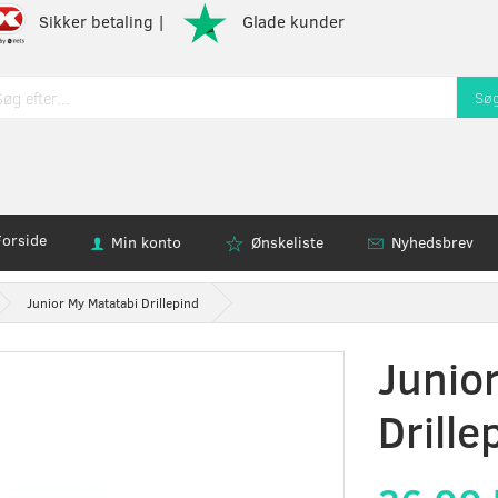
Sikker betaling |
Glade kunder
Sø
Forside
Min konto
Ønskeliste
Nyhedsbrev
Junior My Matatabi Drillepind
Junio
Drille