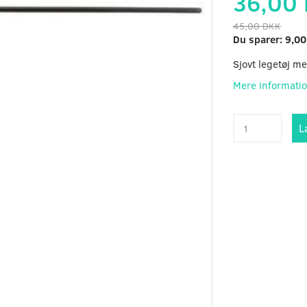
36,00
45,00 DKK
Du sparer:
9,00
Sjovt legetøj me
Mere informati
L