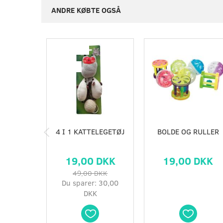
ANDRE KØBTE OGSÅ
Populær
-61%
4 I 1 KATTELEGETØJ
BOLDE OG RULLER
19,00 DKK
19,00 DKK
49,00 DKK
Du sparer:
30,00
DKK