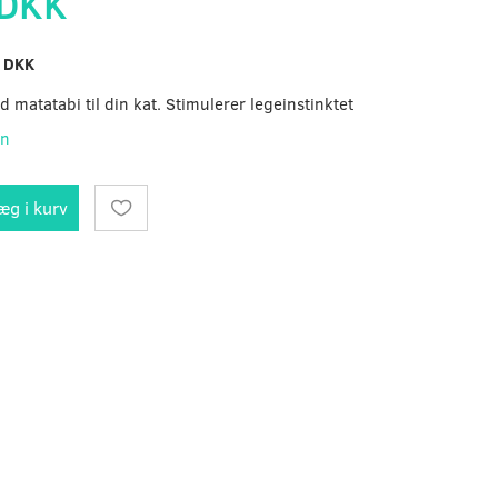
 DKK
 DKK
d matatabi til din kat. Stimulerer legeinstinktet
on
æg i kurv