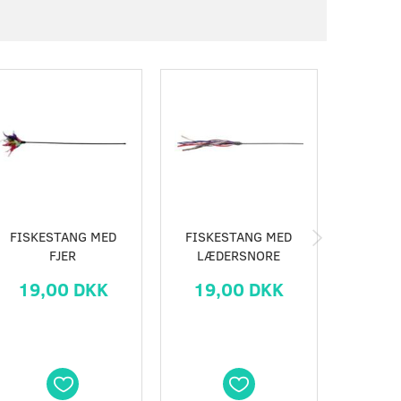
FISKESTANG MED
FISKESTANG MED
LED PO
FJER
LÆDERSNORE
F
19,00 DKK
19,00 DKK
39,