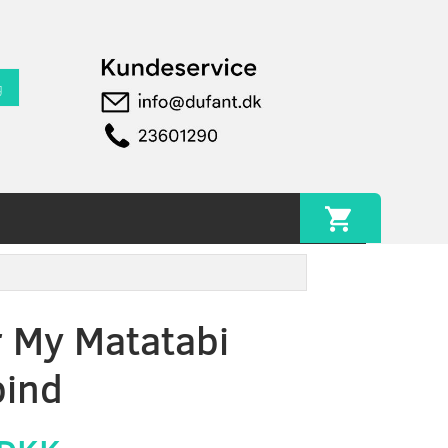
g
r My Matatabi
pind