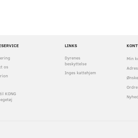
ESERVICE
LINKS
KONT
ering
Dyrenes
Min k
beskyttelse
t os
Adre
Inges kattehjem
rion
Ønske
Ordre
til KONG
Nyhe
egetøj