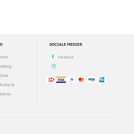
O
SOCIALE MEDIER
onto
ssebog
liste
historik
dsbrev