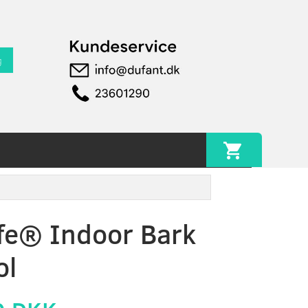
g
fe® Indoor Bark
ol