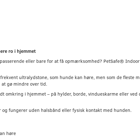
ere ro i hjemmet
orbipasserende eller bare for at få opmærksomhed? PetSafe® Indoo
frekvent ultralydstone, som hunde kan høre, men som de fleste 
at gø mindre over tid.
 omkring i hjemmet – på hylder, borde, vindueskarme eller ved dør
.
ser og fungerer uden halsbånd eller fysisk kontakt med hunden.
kan høre