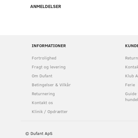
ANMELDELSER
INFORMATIONER
KUND
Fortrolighed
Return
Fragt og levering
Kontak
Om Dufant
Klub A
Betingelser & Vilkår
Ferie
Returnering
Guide 
hundel
Kontakt os
Klinik / Opdrætter
© Dufant ApS