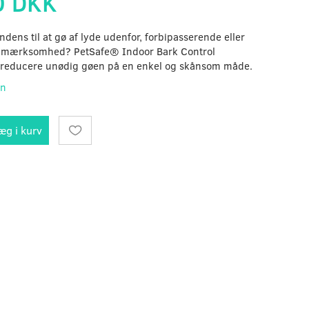
0 DKK
dens til at gø af lyde udenfor, forbipasserende eller
 opmærksomhed? PetSafe® Indoor Bark Control
 reducere unødig gøen på en enkel og skånsom måde.
on
æg i kurv