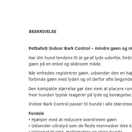
BESKRIVELSE
PetSafe® Indoor Bark Control – mindre gøen og m
Har din hund tendens til at gø af lyde udenfor, f
gøen på en enkel og skånsom måde.
Når enheden registrerer gøen, udsender den en høj
forbinde gøen med lyden og vil derfor ofte begynde 
Den kompakte størrelse gør den nem at placere rundt
hvor hunden typisk reagerer på lyde og bevægelse
Indoor Bark Control passer til hunde i alle størrel
Fordele
• Hjælper med at reducere overdreven gøen
• Udsender ultralyd som de fleste mennesker ikke 
• Velegnet til små, mellemstore og store hunde