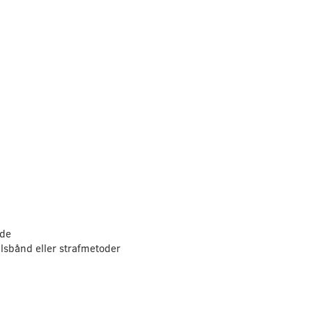
nde
lsbånd eller strafmetoder