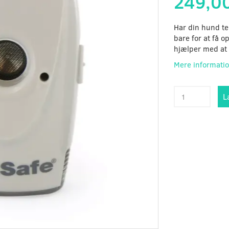
249,0
Har din hund ten
bare for at få
hjælper med at
Mere informati
L