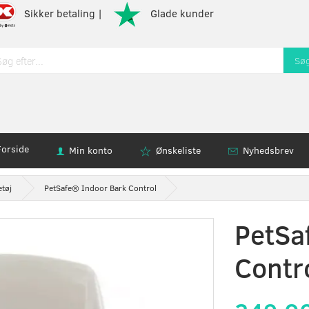
Sikker betaling |
Glade kunder
Sø
Forside
Min konto
Ønskeliste
Nyhedsbrev
etøj
PetSafe® Indoor Bark Control
PetSa
Contr