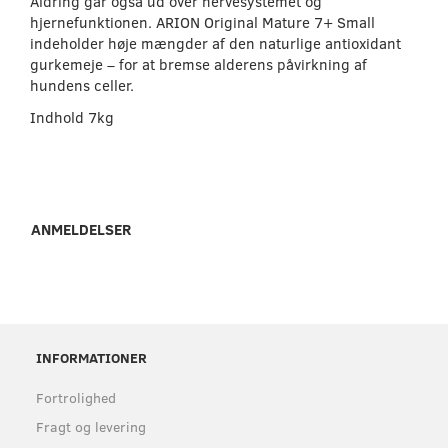
Aldring går også ud over nervesystemet og
hjernefunktionen. ARION Original Mature 7+ Small
indeholder høje mængder af den naturlige antioxidant
gurkemeje – for at bremse alderens påvirkning af
hundens celler.
Indhold 7kg
ANMELDELSER
INFORMATIONER
Fortrolighed
Fragt og levering