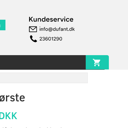
g
ørste
 DKK