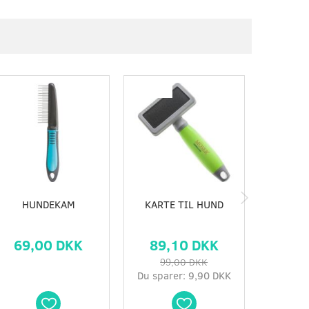
-10%
HUNDEKAM
KARTE TIL HUND
STRIG
69,00 DKK
89,10 DKK
79,
99,00 DKK
Du sparer:
9,90 DKK