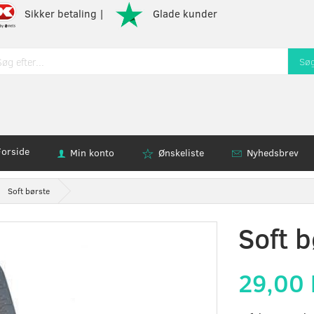
Sikker betaling |
Glade kunder
Sø
Forside
Min konto
Ønskeliste
Nyhedsbrev
Soft børste
Soft b
29,00