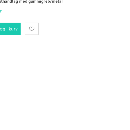
lasthåndtag med gummigreb/metal
on
æg i kurv