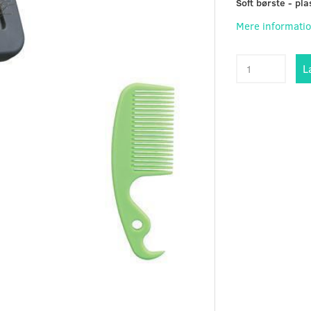
Soft børste - p
Mere informati
L