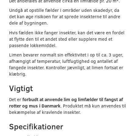
Det anbefales at anvende cirka én limfælde pr. 20 m².
Undgå at opstille fælder i områder uden skadedyr, da
det kan øge risikoen for at sprede insekterne til andre
dele af bygningen.
Hvis fælden ikke fanger insekter, kan det være en fordel
at flytte den til et andet sted eller supplere med et
passende lokkemiddel.
Limen bevarer normalt sin effektivitet i op til ca. 3 uger,
afhængigt af temperatur, luftfugtighed og antallet af
fangede insekter. Kontroller jævnligt, at limen fortsat er
klæbrig.
Vigtigt
Det er
forbudt at anvende lim og limfælder til fangst af
rotter og mus i Danmark
. Produktet må kun anvendes til
bekæmpelse af kravlende insekter.
Specifikationer