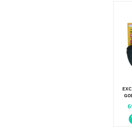
EXC
GO
6