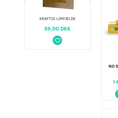
KRAFTIG LIMFÆLDE
FÆL
59,00 DKK
NO 
1