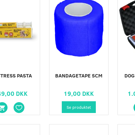
DE TIL SØLVFISK
KRAFTIG LIM
29,00 DKK
55,00 DKK
STRESS PASTA
BANDAGETAPE 5CM
DOG
49,00 DKK
19,00 DKK
1.
Se produktet