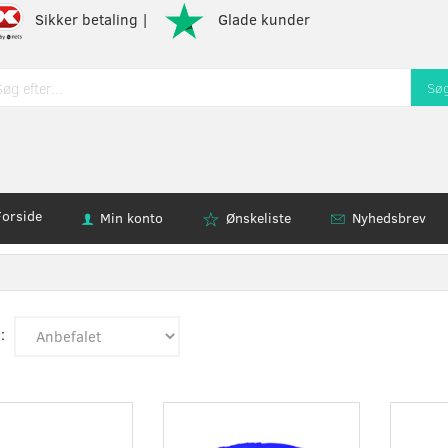
Sikker betaling |
Glade kunder
Sø
Forside
Min konto
Ønskeliste
Nyhedsbrev
Populær
:
Populær