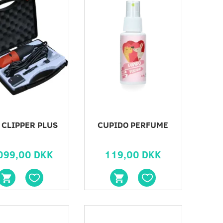
PREMIUM KØLEMÅTTE
FLUE PROPE
89,00 DKK
99,00 DK
 CLIPPER PLUS
CUPIDO PERFUME
099,00 DKK
119,00 DKK