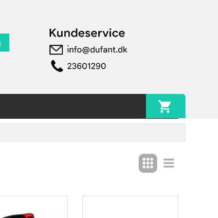
g
Populær