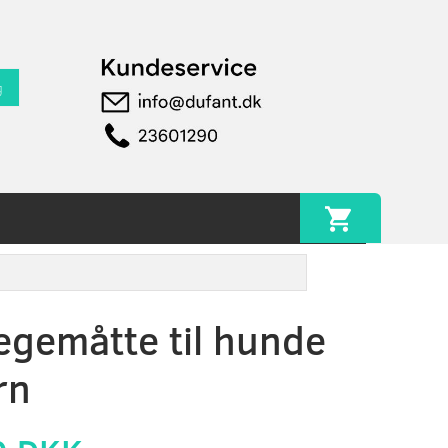
g
egemåtte til hunde
rn