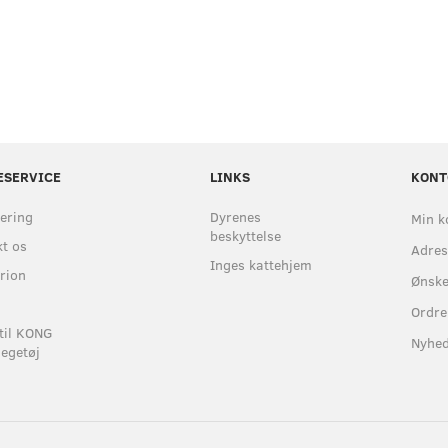
ESERVICE
LINKS
KONT
ering
Dyrenes
Min k
beskyttelse
t os
Adre
Inges kattehjem
rion
Ønske
Ordre
til KONG
Nyhe
egetøj