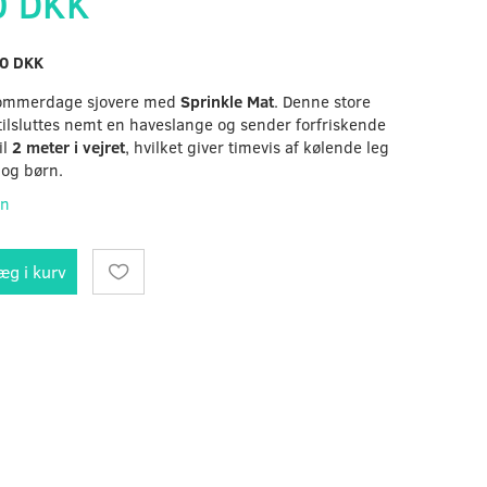
0 DKK
0 DKK
sommerdage sjovere med
Sprinkle Mat
. Denne store
ilsluttes nemt en haveslange og sender forfriskende
il
2 meter i vejret
, hvilket giver timevis af kølende leg
 og børn.
on
æg i kurv