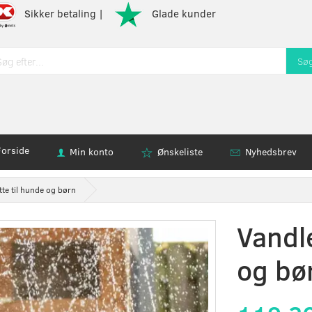
Sikker betaling |
Glade kunder
Sø
Forside
Min konto
Ønskeliste
Nyhedsbrev
te til hunde og børn
Vandl
og bø