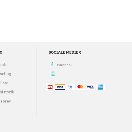
O
SOCIALE MEDIER
onto
ssebog
liste
historik
dsbrev