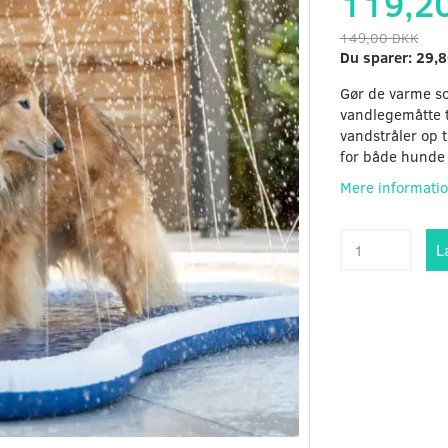
119,2
149,00 DKK
Du sparer:
29,8
Gør de varme 
vandlegemåtte t
vandstråler op t
for både hunde
Mere informati
L